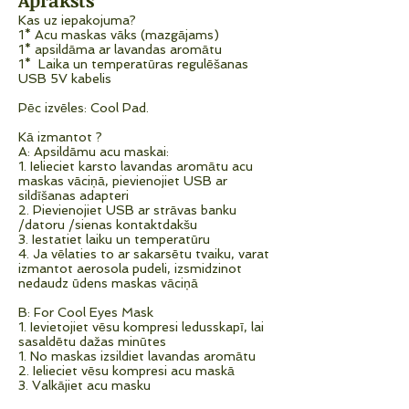
Apraksts
Kas uz iepakojuma?
1* Acu maskas vāks (mazgājams)
1* apsildāma ar lavandas aromātu
1* Laika un temperatūras regulēšanas
USB 5V kabelis
Pēc izvēles: Cool Pad.
Kā izmantot ?
A: Apsildāmu acu maskai:
1. Ielieciet karsto lavandas aromātu acu
maskas vāciņā, pievienojiet USB ar
sildīšanas adapteri
2. Pievienojiet USB ar strāvas banku
/datoru /sienas kontaktdakšu
3. Iestatiet laiku un temperatūru
4. Ja vēlaties to ar sakarsētu tvaiku, varat
izmantot aerosola pudeli, izsmidzinot
nedaudz ūdens maskas vāciņā
B: For Cool Eyes Mask
1. Ievietojiet vēsu kompresi ledusskapī, lai
sasaldētu dažas minūtes
1. No maskas izsildiet lavandas aromātu
2. Ielieciet vēsu kompresi acu maskā
3. Valkājiet acu masku