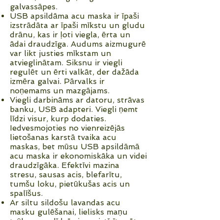
galvassāpes.
USB apsildāma acu maska ir īpaši
izstrādāta ar īpaši mīkstu un gludu
drānu, kas ir ļoti viegla, ērta un
ādai draudzīga. Audums aizmugurē
var likt justies mīkstam un
atvieglinātam. Siksnu ir viegli
regulēt un ērti valkāt, der dažāda
izmēra galvai. Pārvalks ir
noņemams un mazgājams.
Viegli darbināms ar datoru, strāvas
banku, USB adapteri. Viegli ņemt
līdzi visur, kurp dodaties.
Iedvesmojoties no vienreizējās
lietošanas karstā tvaika acu
maskas, bet mūsu USB apsildāmā
acu maska ir ekonomiskāka un videi
draudzīgāka. Efektīvi mazina
stresu, sausas acis, blefarītu,
tumšu loku, pietūkušas acis un
spalīšus.
Ar siltu sildošu lavandas acu
masku gulēšanai, lielisks maņu