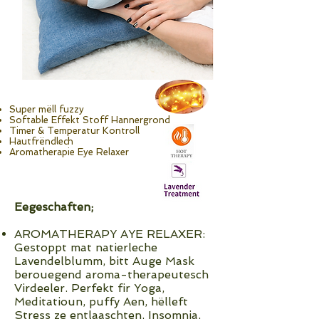
Super mëll fuzzy
Softable Effekt Stoff Hannergrond
Timer & Temperatur Kontroll
Hautfrëndlech
Aromatherapie Eye Relaxer
Eegeschaften;
AROMATHERAPY AYE RELAXER:
Gestoppt mat natierleche
Lavendelblumm, bitt Auge Mask
berouegend aroma-therapeutesch
Virdeeler. Perfekt fir Yoga,
Meditatioun, puffy Aen, hëlleft
Stress ze entlaaschten, Insomnia,