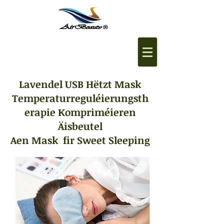
Lavendel USB Hëtzt Mask
Temperaturreguléierungsth
erapie Kompriméieren
Äisbeutel
Aen Mask fir Sweet Sleeping