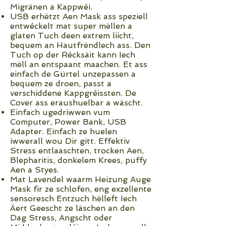
Migränen a Kappwéi.
USB erhëtzt Aen Mask ass speziell
entwéckelt mat super mëllen a
glaten Tuch deen extrem liicht,
bequem an Hautfrëndlech ass. Den
Tuch op der Récksäit kann Iech
mëll an entspaant maachen. Et ass
einfach de Gürtel unzepassen a
bequem ze droen, passt a
verschiddene Kappgréissten. De
Cover ass eraushuelbar a wäscht.
Einfach ugedriwwen vum
Computer, Power Bank, USB
Adapter. Einfach ze huelen
iwwerall wou Dir gitt. Effektiv
Stress entlaaschten, trocken Aen,
Blepharitis, donkelem Krees, puffy
Aen a Styes.
Mat Lavendel waarm Heizung Auge
Mask fir ze schlofen, eng exzellente
sensoresch Entzuch hëlleft Iech
Äert Geescht ze läschen an den
Dag Stress, Angscht oder