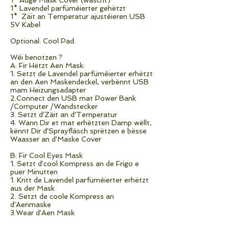
1* Auge Mask Cover (wäscht)
1* Lavendel parfüméierter gehëtzt
1* Zäit an Temperatur ajustéieren USB
5V Kabel
Optional: Cool Pad.
Wéi benotzen ?
A: Fir Hëtzt Aen Mask:
1. Setzt de Lavendel parfüméierter erhëtzt
an den Aen Maskendeckel, verbënnt USB
mam Heizungsadapter
2.Connect den USB mat Power Bank
/Computer /Wandstecker
3. Setzt d'Zäit an d'Temperatur
4. Wann Dir et mat erhëtzten Damp wëllt,
kënnt Dir d'Sprayfläsch sprëtzen e bësse
Waasser an d'Maske Cover
B: Fir Cool Eyes Mask
1. Setzt d'cool Kompress an de Frigo e
puer Minutten
1. Kritt de Lavendel parfüméierter erhëtzt
aus der Mask
2. Setzt de coole Kompress an
d'Aenmaske
3.Wear d'Aen Mask