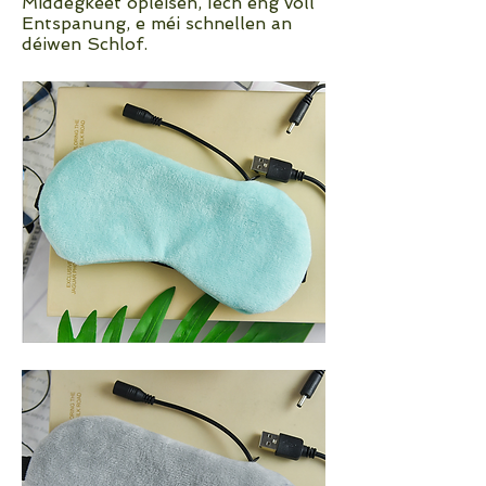
Middegkeet opléisen, Iech eng voll
Entspanung, e méi schnellen an
déiwen Schlof.